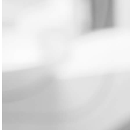
опыта и анализа
посещаемости с
Принять
использованием
все
cookie
сервиса
Яндекс.Метрика.
Продолжая
использовать
Сайт, Вы
соглашаетесь с
использованием
cookie-файлов