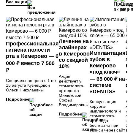
сверхкомплектного зуба или его зачатка
Все акции
A16.07.024.004
Операция удаления ретенированного, дистопированного,
25 000 ₽
сверхкомплектного зуба или его зачатка сложное
A16.07.024.004
Операция удаления ретенированного, дистопированного,
Лечение на
25 000 ₽
Профессиональная
сверхкомплектного зуба или его зачатка сложное, врач-
элайнерах
стоматолог-хирург, челюстно-лицевой хирург Кравченко Я.С.
гигиена полости
Имплантация
Им
в Кемерово
рта в Кемерово — 6
зубов в
зу
со скидкой
A16.07.011
000 ₽ вместо 7 500
Вскрытие подслизистого или поднадкостничного очага воспаления
5 000 ₽
Кемерово
Ке
10%
в полости рта
₽
«под ключ»
«п
Акция
— 65 000 ₽ на
— 
Специальная цена с 1 по
действует у
A16.07.024.002
системе
си
15 августа Кузнецовой
стоматолога-
Операция обнажения коронки ретенированного зуба, врач-
15 000 ₽
Олеси Николаевны
стоматолог-хирург, челюстно-лицевой хирург Кравченко Я.С.
ортодонта
«DENTIS»
«D
Милюковой
Подробнее
Софьи
Консультация
Кон
A16.07.024.001
Владимировны.
хирурга-
хир
Операция удаления ретенированного, дистопированного,
имплантолога и
имп
сверхкомплектного зуба или его зачатка с разьединением корней
30 000 ₽
Подробнее
коронки, врач-стоматолог-хирург, челюстно-лицевой хирург
стоматолога-
сто
Кравченко Я.С.
ортопеда —
орт
бесплатно при
бес
записи через сайт.
зап
A16.07.011