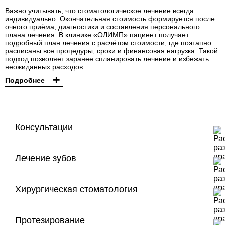
Важно учитывать, что стоматологическое лечение всегда
индивидуально. Окончательная стоимость формируется после
очного приёма, диагностики и составления персонального
плана лечения. В клинике «ОЛИМП» пациент получает
подробный план лечения с расчётом стоимости, где поэтапно
расписаны все процедуры, сроки и финансовая нагрузка. Такой
подход позволяет заранее спланировать лечение и избежать
неожиданных расходов.
+
Подробнее
Консультации
Лечение зубов
В01.067.001
Прием (осмотр, консультация) врача-стоматолога-хирурга,
1 000 ₽
Кравченко Я.С. первичный
Хирургическая стоматология
В01.065.002
А16.07.002
А16.07.019
А16.07.030
7 200 ₽
3 000 ₽
B01.065.001
Прием (осмотр, консультация) врача-стоматолога-терапевта
Восстановление зуба пломбой
Временное шинирование при заболеваниях пародонта
Инструментальная и медикаментозная обработка корневого
4 300 ₽
800 ₽
Прием (осмотр, консультация) врача-стоматолога-терапевта
1 000 ₽
повторный
канала
первичный
Протезирование